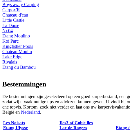
Boys away Carping
Carpox'R
Chateau d'eau
Little Castle
La Darse
Nr.04
Etang Moulino
Koï Parc
Kingfisher Pools
Chateau Moulin
Lake Edge
Rivalais
Etang du Bambou
Bestemmingen
De bestemmingen zijn geselecteerd op een goed karperbestand, een goe
zodat wij u vaak nuttige tips en adviezen kunnen geven. U vindt bij
ene topvis. Kortom, zoek niet verder en laat ons uw karpervisvakantie
België en
Nederland
.
Les Noisats
Iles3 of Cubic iles
Etang Ulysse
Lac de Rogers
Etang 