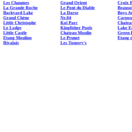
Les Chaumes
Grand Orient
Croix 
La Grande Roche
Le Pont du Diable
Beausol
Backyard Lake
La Darse
Boys A
Grand Chéne
Nr.04
Carpox
Little Christophe
Koï Parc
Chatea
Le Lodge
Kingfisher Pools
Lake E
Little Castle
Chateau Moulin
Green 
Etang Moulino
Le Prunet
Etang 
Rivalais
Les Tomery's