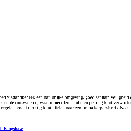
d visstandbeheer, een natuurlijke omgeving, goed sanitair, veiligheid 
 ons echte run-wateren, waar u meerdere aanbeten per dag kunt verwach
 regelen, zodat u rustig kunt uitzien naar een prima karpervisreis. Na
de Kingshaw