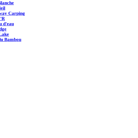
Blanche
eil
way Carping
'R
u d'eau
dge
Lake
du Bambou