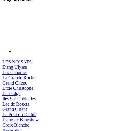
LES NOISATS
Etang Ulysse
Les Chaumes
La Grande Roche
Grand Chene
Little Christophe
Le Lodge
Iles3 of Cubic iles
Lac de Rogers
Grand Orient
Le Pont du Diable
Etang de Kingshaw
Croix Blanche
Beausoleil