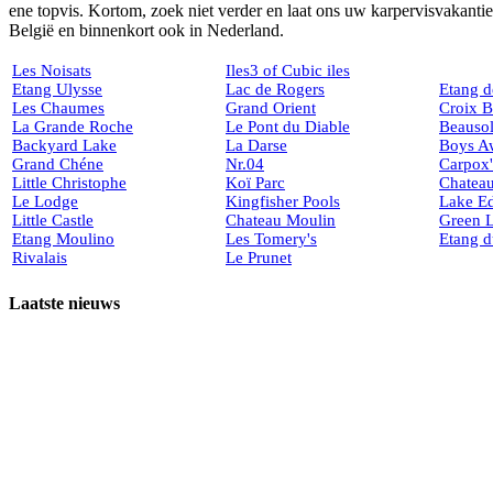
ene topvis. Kortom, zoek niet verder en laat ons uw karpervisvakantie
België en binnenkort ook in Nederland.
Les Noisats
Iles3 of Cubic iles
Etang Ulysse
Lac de Rogers
Etang 
Les Chaumes
Grand Orient
Croix B
La Grande Roche
Le Pont du Diable
Beausol
Backyard Lake
La Darse
Boys A
Grand Chéne
Nr.04
Carpox
Little Christophe
Koï Parc
Chateau
Le Lodge
Kingfisher Pools
Lake E
Little Castle
Chateau Moulin
Green 
Etang Moulino
Les Tomery's
Etang 
Rivalais
Le Prunet
Laatste nieuws