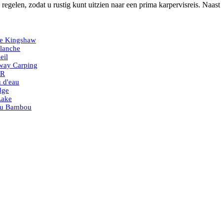
 regelen, zodat u rustig kunt uitzien naar een prima karpervisreis. Na
de Kingshaw
lanche
eil
way Carping
'R
 d'eau
dge
Lake
du Bambou