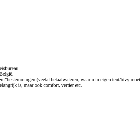
reisbureau
België.
tent”bestemmingen (veelal betaalwateren, waar u in eigen tent/bivy moe
angrijk is, maar ook comfort, vertier etc.